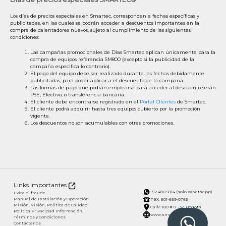
Los días de precios especiales en Smartec, corresponden a fechas específicas y
publicitadas, en las cuales se podrán acceder a descuentos importantes en la
compra de calentadores nuevos, sujeto al cumplimiento de las siguientes
condiciones:
Las campañas promocionales de Días Smartec aplican únicamente para la
compra de equipos referencia SM800 (excepto si la publicidad de la
campaña especifica lo contrario).
El pago del equipo debe ser realizado durante las fechas debidamente
publicitadas, para poder aplicar a el descuento de la campaña.
Las formas de pago que podrán emplearse para acceder al descuento serán
PSE, Efectivo, o transferencia bancaria.
El cliente debe encontrarse registrado en el
Portal Clientes
de Smartec.
El cliente podrá adquirir hasta tres equipos cubierto por la promoción
vigente.
Los descuentos no son acumulables con otras promociones.
Links importantes
312 480 5814 (solo Whatsapp)
Evita el fraude
Manual de Instalación y Operación
PBX: 601-669-0766
Misión, Visión, Política de Calidad
Calle 180 # 8 - 32, Bogotá
Política Privacidad Información
www.smartec.com.co
Términos y Condiciones
Contáctanos