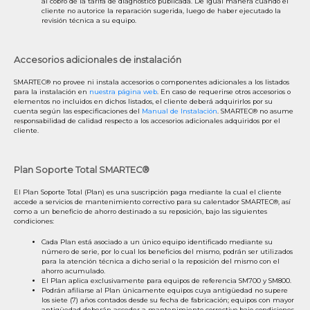
al cobro de la tarifa de diagnóstico publicada. De igual manera cuando el
cliente no autorice la reparación sugerida, luego de haber ejecutado la
revisión técnica a su equipo.
Accesorios adicionales de instalación
SMARTEC® no provee ni instala accesorios o componentes adicionales a los listados
para la instalación en
nuestra página web
. En caso de requerirse otros accesorios o
elementos no incluidos en dichos listados, el cliente deberá adquirirlos por su
cuenta según las especificaciones del
Manual de Instalación
. SMARTEC® no asume
responsabilidad de calidad respecto a los accesorios adicionales adquiridos por el
cliente.
Plan Soporte Total SMARTEC®
El Plan Soporte Total (Plan) es una suscripción paga mediante la cual el cliente
accede a servicios de mantenimiento correctivo para su calentador SMARTEC®, así
como a un beneficio de ahorro destinado a su reposición, bajo las siguientes
condiciones:
Cada Plan está asociado a un único equipo identificado mediante su
número de serie, por lo cual los beneficios del mismo, podrán ser utilizados
para la atención técnica a dicho serial o la reposición del mismo con el
ahorro acumulado.
El Plan aplica exclusivamente para equipos de referencia SM700 y SM800.
Podrán afiliarse al Plan únicamente equipos cuya antigüedad no supere
los siete (7) años contados desde su fecha de fabricación; equipos con mayor
antigüedad deberán acceder a mantenimiento correctivo bajo condiciones