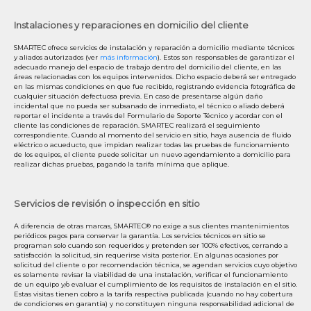
Instalaciones y reparaciones en domicilio del cliente
SMARTEC ofrece servicios de instalación y reparación a domicilio mediante técnicos
y aliados autorizados (ver
más información
). Estos son responsables de garantizar el
adecuado manejo del espacio de trabajo dentro del domicilio del cliente, en las
áreas relacionadas con los equipos intervenidos. Dicho espacio deberá ser entregado
en las mismas condiciones en que fue recibido, registrando evidencia fotográfica de
cualquier situación defectuosa previa. En caso de presentarse algún daño
incidental que no pueda ser subsanado de inmediato, el técnico o aliado deberá
reportar el incidente a través del Formulario de Soporte Técnico y acordar con el
cliente las condiciones de reparación. SMARTEC realizará el seguimiento
correspondiente. Cuando al momento del servicio en sitio, haya ausencia de fluido
eléctrico o acueducto, que impidan realizar todas las pruebas de funcionamiento
de los equipos, el cliente puede solicitar un nuevo agendamiento a domicilio para
realizar dichas pruebas, pagando la tarifa mínima que aplique.
Servicios de revisión o inspección en sitio
A diferencia de otras marcas, SMARTEC® no exige a sus clientes mantenimientos
periódicos pagos para conservar la garantía. Los servicios técnicos en sitio se
programan solo cuando son requeridos y pretenden ser 100% efectivos, cerrando a
satisfacción la solicitud, sin requerirse visita posterior. En algunas ocasiones por
solicitud del cliente o por recomendación técnica, se agendan servicios cuyo objetivo
es solamente revisar la viabilidad de una instalación, verificar el funcionamiento
de un equipo y/o evaluar el cumplimiento de los requisitos de instalación en el sitio.
Estas visitas tienen cobro a la tarifa respectiva publicada (cuando no hay cobertura
de condiciones en garantía) y no constituyen ninguna responsabilidad adicional de