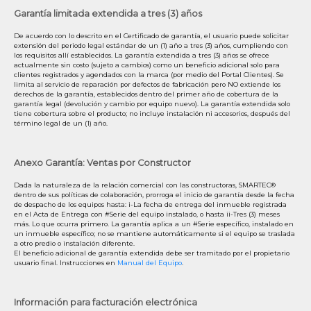
Garantía limitada extendida a tres (3) años
De acuerdo con lo descrito en el Certificado de garantía, el usuario puede solicitar
extensión del periodo legal estándar de un (1) año a tres (3) años, cumpliendo con
los requisitos allí establecidos. La garantía extendida a tres (3) años se ofrece
actualmente sin costo (sujeto a cambios) como un beneficio adicional solo para
clientes registrados y agendados con la marca (por medio del Portal Clientes). Se
limita al servicio de reparación por defectos de fabricación pero NO extiende los
derechos de la garantía, establecidos dentro del primer año de cobertura de la
garantía legal (devolución y cambio por equipo nuevo). La garantía extendida solo
tiene cobertura sobre el producto; no incluye instalación ni accesorios, después del
término legal de un (1) año.
Anexo Garantía: Ventas por Constructor
Dada la naturaleza de la relación comercial con las constructoras, SMARTEC®
dentro de sus políticas de colaboración, prorroga el inicio de garantía desde la fecha
de despacho de los equipos hasta: i-La fecha de entrega del inmueble registrada
en el Acta de Entrega con #Serie del equipo instalado, o hasta ii-Tres (3) meses
más. Lo que ocurra primero. La garantía aplica a un #Serie específico, instalado en
un inmueble específico; no se mantiene automáticamente si el equipo se traslada
a otro predio o instalación diferente.
El beneficio adicional de garantía extendida debe ser tramitado por el propietario
usuario final. Instrucciones en
Manual del Equipo
.
Información para facturación electrónica