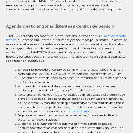
garantía por parte de SMARTEC® hacia el cliente. Normalmente, se puede requerir
una nueva visita para hacer efectiva la instalación, mantenimiento y/o
adecuaciones en el lugar, los cuales tienen costo y términos de garantía propios.
Agendamiento en zonas distantes a Centros de Servicio
SMARTEC® cuenta con cobertura a nivel nacional a través de sus
aliados de soporte
técnico
, quienes se encuentran autorizados y capacitados por la marca. La oferta de
servicio con aliados se encuentra enmarcada en unas tarifas definidas, las cuales
no incluyen costos de rodamiento según el lugar donde se solicite el servicio.
Adicionalmente, SMARTEC® ofrece servicio técnico directo en el casco urbano de
Bogotá y sus alrededores. En caso de requerir servicio técnico en zonas aledañas, se
debe tener en cuenta que:
El rodamiento desde el Centro de Servicio hasta el sector aledaño tiene un
costo adicional de $40,000 + $2,000 x km adicional después de los 20 km.
El desplazamiento del técnico es hasta un máximo de 40 km de distancia
del Centro de Servicio.
Por fuera del rango de distancia mencionado, los equipos deben ser
enviados por parte del cliente, a un Centro de servicio.
No se prestan servicios en sitios veredales de difícil acceso o el cliente debe
proveer logística de llegada hasta ubicaciones que no superen distancias
equivalentes a 15 minutos de desplazamiento en cada sentido de o hacia
el casco urbano de la población aledaña. Este desplazamiento tendrá un
sobre costo según lo establecido en
soporte técnico
.
Se programan servicios una vez por semana según demanda. Pueden
presentarse lapsos mayores.
El cliente debe suministrar la información más detallada posible
(incluyendo fotografías y videos) para definir repuestos que viabilicen una
visita efectiva, la cual de todas maneras no se puede asegurar.