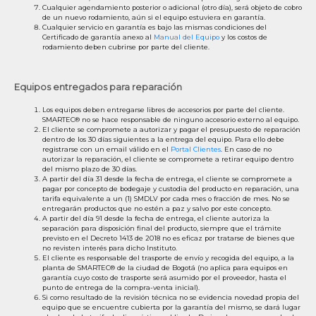
Cualquier agendamiento posterior o adicional (otro día), será objeto de cobro
de un nuevo rodamiento, aún si el equipo estuviera en garantía.
Cualquier servicio en garantía es bajo las mismas condiciones del
Certificado de garantía anexo al
Manual del Equipo
y los costos de
rodamiento deben cubrirse por parte del cliente.
Equipos entregados para reparación
Los equipos deben entregarse libres de accesorios por parte del cliente.
SMARTEC® no se hace responsable de ninguno accesorio externo al equipo.
El cliente se compromete a autorizar y pagar el presupuesto de reparación
dentro de los 30 días siguientes a la entrega del equipo. Para ello debe
registrarse con un email válido en el
Portal Clientes
. En caso de no
autorizar la reparación, el cliente se compromete a retirar equipo dentro
del mismo plazo de 30 días.
A partir del día 31 desde la fecha de entrega, el cliente se compromete a
pagar por concepto de bodegaje y custodia del producto en reparación, una
tarifa equivalente a un (1) SMDLV por cada mes o fracción de mes. No se
entregarán productos que no estén a paz y salvo por este concepto.
A partir del día 91 desde la fecha de entrega, el cliente autoriza la
separación para disposición final del producto, siempre que el trámite
previsto en el Decreto 1413 de 2018 no es eficaz por tratarse de bienes que
no revisten interés para dicho Instituto.
El cliente es responsable del trasporte de envío y recogida del equipo, a la
planta de SMARTEC® de la ciudad de Bogotá (no aplica para equipos en
garantía cuyo costo de trasporte será asumido por el proveedor, hasta el
punto de entrega de la compra-venta inicial).
Si como resultado de la revisión técnica no se evidencia novedad propia del
equipo que se encuentre cubierta por la garantía del mismo, se dará lugar