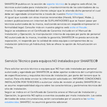
SMARTEC® publica en la sección de
soporte técnico
de la página web oficial, los
técnicos autorizados para instalación y mantenimiento de los calentadores de su
marca. Es responsabilidad del cliente cotejar que le atienda dicho personal el cual
debe ser agendado únicamente a través de nuestro
Portal Clientes
.
Al igual que sucede con otras marcas reconocidas (Haceb, Whirlpool, Mabe...);
existen publicaciones en internet de SUPLANTADORES que se hacen pasar por
técnicos autorizados de la marca, realizando servicios sin respaldo empresarial ni
formalidad legal. Consulte más en nuestra página web:
evite el fraude
.
Según se establece en el Certificado de Garantía incluido en el Manual de
Instalación y Operación, la manipulación interna de equipos por parte de personal
NO autorizado de la marca, invalida la garantía; SMARTEC® no presta servicio de
reparación, ni responde por la calidad de estos equipos o componentes de su
instalación (eléctrico y/o hidráulico). Solo se ofrece la opción de Actualización en
Planta.
Servicio Técnico para equipos NO instalados por SMARTEC®
Para solicitar servicio técnico a equipos que NO han sido instalados por personal
autorizado y agendado por SMARTEC®, se debe aportar evidencia del cumplimiento
de especificaciones y requisitos técnicos de instalación, por parte del tercero que la
realizó. Para ello debe enviar la información solicitada en: INFORME CONDICIONES
INSTALACIÓN POR TERCEROS o autorizar visita de revisión al predio; SMARTEC® no
se asume responsabilidad alguna sobre las características y parámetros técnicos del
sitio de instalación.
Según se indica en el Certificado de Garantía anexo al Manual de Instalación y
Operación, la garantía NO aplica a eventos causados por mala instalación. Los costos
derivados de estas circunstancias, serán cancelados por el usuario a las
tarifas
establecidas
. SMARTEC no asumirá garantía adicional.