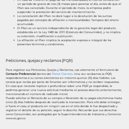
un periodo de gracia de tres (3) meses para ponerse al día, antes de que el
Plan sea cancelado. Durante el periodo de mora, la empresa podrá
suspender la prestación del servicio de mantenimiento.
La cancelación del Plan no dará lugar a la devolución de las sumas
pagadas por concepto de afiliación o mensualidades. Tampoco del ahorro
acumulado.
El Plan es un servicio independiente de la garantía legal del producto
establecida en la Ley 1480 de 2011 (Estatuto del Consumidor), y no implica
su extensión, modificación o sustitución.
La afiliación al Plan implica la aceptación expresa e integral de los
presentes términos y condiciones.
Peticiones, quejas y reclamos (PQR)
Para registrar sus Peticiones, Quejas y Reclamos, use solamente el formulario de
Contacto Preferencial
dentro del
Portal Clientes
. Una vez recibamos la PQR,
responderemos a su correo electrónico en máximo quince (15) días hábiles. Los
correos que reciba por parte de Smartec son informativos y no reciben respuestas.
En caso que necesite replicar o profundizar sobre una PQR ya respondida, le
pedimos generar una nueva solicitud mediante el proceso descrito anteriormente,
mencionando el número de radicado inicial.
Puede solicitar el Retracto de su compra o Reversión de su pagos electrónicos hasta
cinco (5) días hábiles después de realizada la transacción. Para ello debe entregar,
si fuere el caso, el producto sin ningún uso en el sitio donde le fue despachado y
registrar el detalle de su petición, según lo descrito. Recuerde que sus derechos
como Consumidor, son protegidos por la Superintendencia de Industria y Comercio:
www.sic.gov.co.