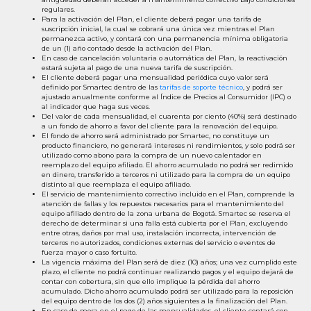
regulares.
Para la activación del Plan, el cliente deberá pagar una tarifa de
suscripción inicial, la cual se cobrará una única vez mientras el Plan
permanezca activo, y contará con una permanencia mínima obligatoria
de un (1) año contado desde la activación del Plan.
En caso de cancelación voluntaria o automática del Plan, la reactivación
estará sujeta al pago de una nueva tarifa de suscripción.
El cliente deberá pagar una mensualidad periódica cuyo valor será
definido por Smartec dentro de las
tarifas de soporte técnico
, y podrá ser
ajustado anualmente conforme al Índice de Precios al Consumidor (IPC) o
al indicador que haga sus veces.
Del valor de cada mensualidad, el cuarenta por ciento (40%) será destinado
a un fondo de ahorro a favor del cliente para la renovación del equipo.
El fondo de ahorro será administrado por Smartec, no constituye un
producto financiero, no generará intereses ni rendimientos, y solo podrá ser
utilizado como abono para la compra de un nuevo calentador en
reemplazo del equipo afiliado. El ahorro acumulado no podrá ser redimido
en dinero, transferido a terceros ni utilizado para la compra de un equipo
distinto al que reemplaza el equipo afiliado.
El servicio de mantenimiento correctivo incluido en el Plan, comprende la
atención de fallas y los repuestos necesarios para el mantenimiento del
equipo afiliado dentro de la zona urbana de Bogotá. Smartec se reserva el
derecho de determinar si una falla está cubierta por el Plan, excluyendo
entre otras, daños por mal uso, instalación incorrecta, intervención de
terceros no autorizados, condiciones externas del servicio o eventos de
fuerza mayor o caso fortuito.
La vigencia máxima del Plan será de diez (10) años; una vez cumplido este
plazo, el cliente no podrá continuar realizando pagos y el equipo dejará de
contar con cobertura, sin que ello implique la pérdida del ahorro
acumulado. Dicho ahorro acumulado podrá ser utilizado para la reposición
del equipo dentro de los dos (2) años siguientes a la finalización del Plan.
En caso de mora en el pago de las mensualidades, el cliente contará con